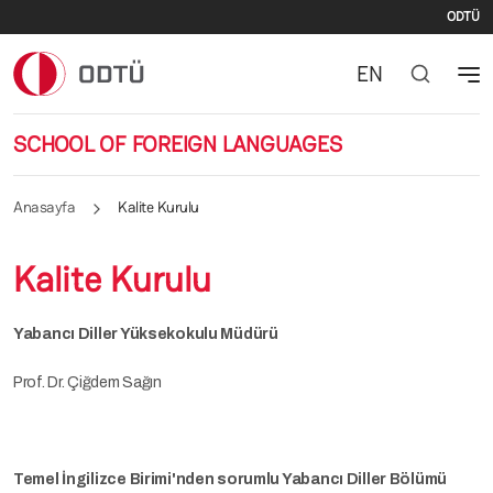
İki
Ana içeriğe atla
ODTÜ
EN
SCHOOL OF FOREIGN LANGUAGES
Anasayfa
Kalite Kurulu
Kalite Kurulu
Yabancı Diller Yüksekokulu Müdürü
Prof. Dr. Çiğdem Sağın
Temel İngilizce Birimi'nden sorumlu Yabancı Diller Bölümü