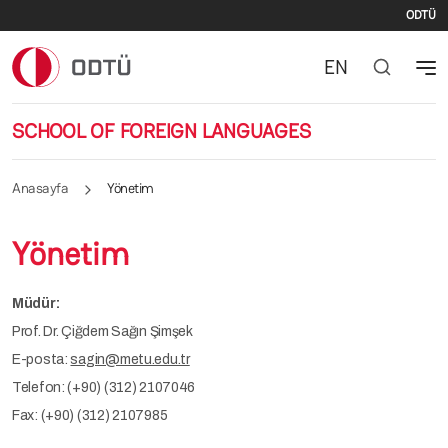
İki
Ana içeriğe atla
ODTÜ
EN
SCHOOL OF FOREIGN LANGUAGES
Anasayfa
Yönetim
Yönetim
Müdür:
Prof. Dr. Çiğdem Sağın Şimşek
E-posta:
sagin@metu.edu.tr
Telefon: (+90) (312) 2107046
Fax: (+90) (312) 2107985